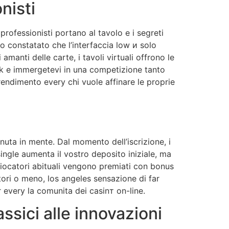
nisti
rofessionisti portano al tavolo e i segreti
mo constatato che l’interfaccia low и solo
amanti delle carte, i tavoli virtuali offrono le
ack e immergetevi in una competizione tanto
endimento every chi vuole affinare le proprie
nuta in mente. Dal momento dell’iscrizione, i
ngle aumenta il vostro deposito iniziale, ma
 giocatori abituali vengono premiati con bonus
tori o meno, los angeles sensazione di far
r every la comunitа dei casinт on-line.
ssici alle innovazioni