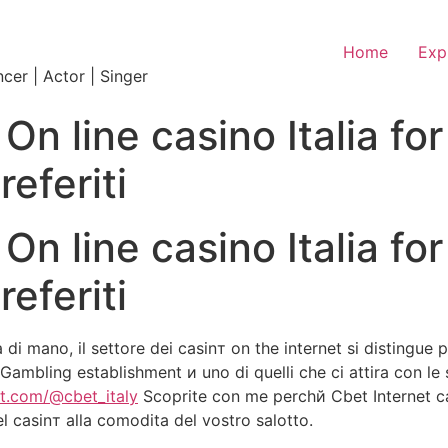
Home
Exp
ncer | Actor | Singer
 On line casino Italia fo
referiti
 On line casino Italia fo
referiti
a di mano, il settore dei casinт on the internet si distingue
Gambling establishment и uno di quelli che ci attira con le s
t.com/@cbet_italy
Scoprite con me perchй Cbet Internet c
 casinт alla comoditа del vostro salotto.