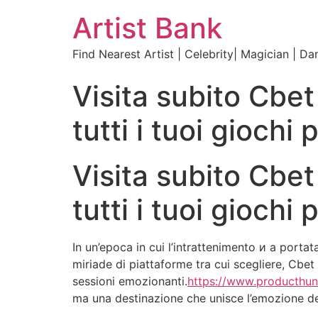
Artist Bank
Find Nearest Artist | Celebrity| Magician | Da
Visita subito Cbet
tutti i tuoi giochi p
Visita subito Cbet
tutti i tuoi giochi p
In un’epoca in cui l’intrattenimento и a portat
miriade di piattaforme tra cui scegliere, Cbet 
sessioni emozionanti.
https://www.producthun
ma una destinazione che unisce l’emozione del