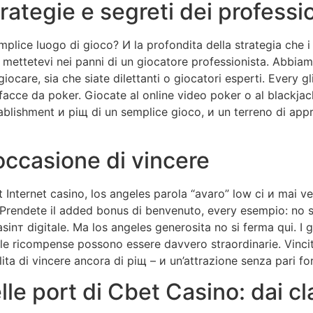
rategie e segreti dei professio
lice luogo di gioco? И la profonditа della strategia che i p
 e mettetevi nei panni di un giocatore professionista. Abbia
care, sia che siate dilettanti o giocatori esperti. Every gli 
e facce da poker. Giocate al online video poker o al blackj
blishment и piщ di un semplice gioco, и un terreno di appr
occasione di vincere
Internet casino, los angeles parola “avaro” low ci и mai ve
 Prendete il added bonus di benvenuto, every esempio: no si
sinт digitale. Ma los angeles generositа no si ferma qui. I
ui le ricompense possono essere davvero straordinarie. Vinci
litа di vincere ancora di piщ – и un’attrazione senza pari fo
le port di Cbet Casino: dai cla