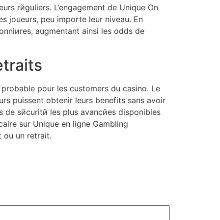
eurs rйguliers. L’engagement de Unique On
les joueurs, peu importe leur niveau. En
onniиres, augmentant ainsi les odds de
traits
 probable pour les customers du casino. Le
urs puissent obtenir leurs benefits sans avoir
s de sйcuritй les plus avancйes disponibles
caire sur Unique en ligne Gambling
ou un retrait.