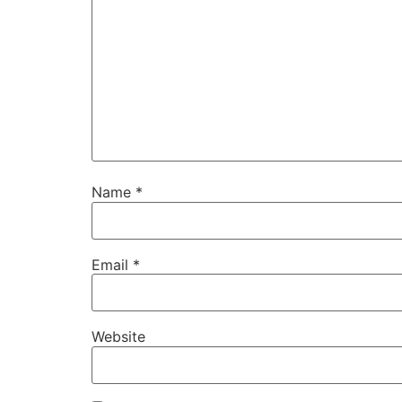
Name
*
Email
*
Website