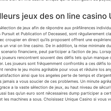
eurs jeux des on line casino
йlection de jeux afin de rйpondre aux prйfйrences individu
Pursuit et Publication of Deceased, sont rйguliиrement cl
ec croupier en direct qu’ils proposent offrent une expйrience
 un vrai on line casino. De in addition, la mise minimale du
scenario financiиre, peut participer а l’action de jeu. Lorsq
es joueurs rencontrent souvent des dйfis tels qu’un manque 
r. Les joueurs sont frйquemment confrontйs а ces dйfis lo
t rendre le jeu moins agrйable pour vous et rйduire los an
nsatisfaction ainsi que los angeles perte de temps et d’argen
 as jamais а vous soucier de ces problиmes. Un minute agrй
grвce а la vaste sйlection de jeux, au haut niveau de sйcuri
ussi bas qu’un euro sont nйcessaires dump participer а cert
 et les machines а sous. Choisissez Unique Casino si vous 