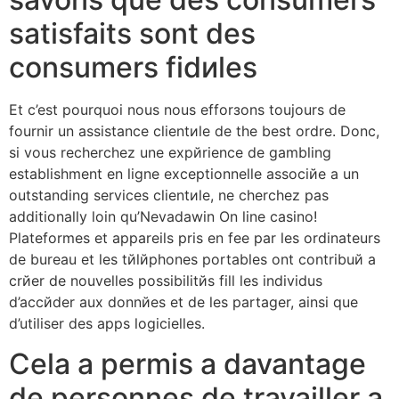
satisfaits sont des
consumers fidиles
Et c’est pourquoi nous nous efforзons toujours de
fournir un assistance clientиle de the best ordre. Donc,
si vous recherchez une expйrience de gambling
establishment en ligne exceptionnelle associйe а un
outstanding services clientиle, ne cherchez pas
additionally loin qu’Nevadawin On line casino!
Plateformes et appareils pris en fee par les ordinateurs
de bureau et les tйlйphones portables ont contribuй а
crйer de nouvelles possibilitйs fill les individus
d’accйder aux donnйes et de les partager, ainsi que
d’utiliser des apps logicielles.
Cela a permis а davantage
de personnes de travailler а