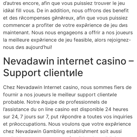
d’autres encore, afin que vous puissiez trouver le jeu
idйal fill vous. De in addition, nous offrons des benefit
et des rйcompenses gйnйreux, afin que vous puissiez
commencer а profiter de votre expйrience de jeu dиs
maintenant. Nous nous engageons а offrir а nos joueurs
la meilleure expйrience de jeu feasible, alors rejoignez-
nous dиs aujourd’hui!
Nevadawin internet casino –
Support clientиle
Chez Nevadawin Internet casino, nous sommes fiers de
fournir а nos joueurs le meilleur support clientиle
probable. Notre йquipe de professionnels de
l’assistance du on line casino est disponible 24 heures
sur 24, 7 jours sur 7, put rйpondre а toutes vos inquiries
et prйoccupations. Nous voulons que votre expйrience
chez Nevadawin Gambling establishment soit aussi