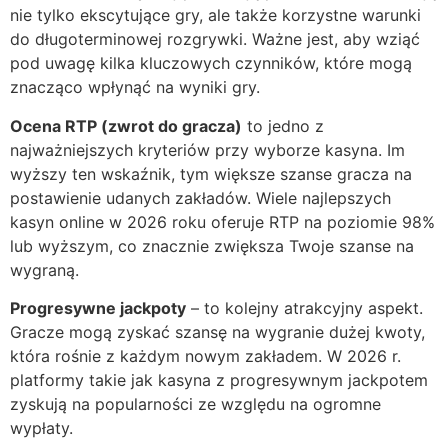
nie tylko ekscytujące gry, ale także korzystne warunki
do długoterminowej rozgrywki. Ważne jest, aby wziąć
pod uwagę kilka kluczowych czynników, które mogą
znacząco wpłynąć na wyniki gry.
Ocena RTP (zwrot do gracza)
to jedno z
najważniejszych kryteriów przy wyborze kasyna. Im
wyższy ten wskaźnik, tym większe szanse gracza na
postawienie udanych zakładów. Wiele najlepszych
kasyn online w 2026 roku oferuje RTP na poziomie 98%
lub wyższym, co znacznie zwiększa Twoje szanse na
wygraną.
Progresywne jackpoty
– to kolejny atrakcyjny aspekt.
Gracze mogą zyskać szansę na wygranie dużej kwoty,
która rośnie z każdym nowym zakładem. W 2026 r.
platformy takie jak kasyna z progresywnym jackpotem
zyskują na popularności ze względu na ogromne
wypłaty.