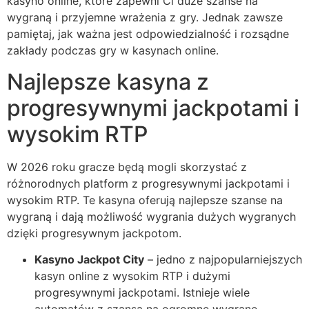
kasyno online, które zapewni Ci duże szanse na
wygraną i przyjemne wrażenia z gry. Jednak zawsze
pamiętaj, jak ważna jest odpowiedzialność i rozsądne
zakłady podczas gry w kasynach online.
Najlepsze kasyna z
progresywnymi jackpotami i
wysokim RTP
W 2026 roku gracze będą mogli skorzystać z
różnorodnych platform z progresywnymi jackpotami i
wysokim RTP. Te kasyna oferują najlepsze szanse na
wygraną i dają możliwość wygrania dużych wygranych
dzięki progresywnym jackpotom.
Kasyno Jackpot City
– jedno z najpopularniejszych
kasyn online z wysokim RTP i dużymi
progresywnymi jackpotami. Istnieje wiele
automatów z szansą na ogromne wygrane.