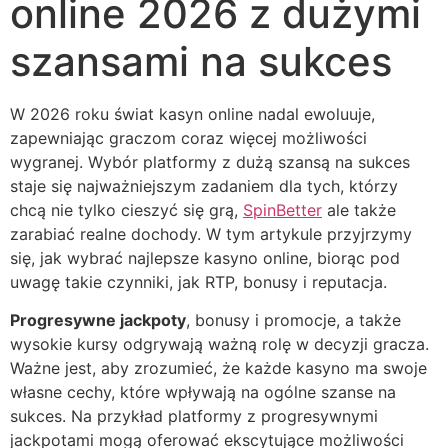
online 2026 z dużymi
szansami na sukces
W 2026 roku świat kasyn online nadal ewoluuje,
zapewniając graczom coraz więcej możliwości
wygranej. Wybór platformy z dużą szansą na sukces
staje się najważniejszym zadaniem dla tych, którzy
chcą nie tylko cieszyć się grą,
SpinBetter
ale także
zarabiać realne dochody. W tym artykule przyjrzymy
się, jak wybrać najlepsze kasyno online, biorąc pod
uwagę takie czynniki, jak RTP, bonusy i reputacja.
Progresywne jackpoty
, bonusy i promocje, a także
wysokie kursy odgrywają ważną rolę w decyzji gracza.
Ważne jest, aby zrozumieć, że każde kasyno ma swoje
własne cechy, które wpływają na ogólne szanse na
sukces. Na przykład platformy z progresywnymi
jackpotami mogą oferować ekscytujące możliwości