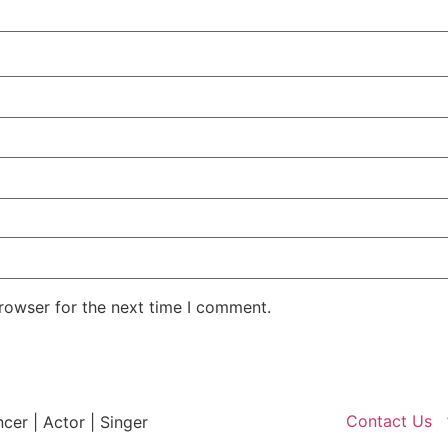
rowser for the next time I comment.
Contact Us
ncer | Actor | Singer