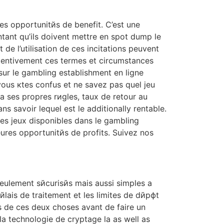
s opportunitйs de benefit. C’est une
ntant qu’ils doivent mettre en spot dump le
et de l’utilisation de ces incitations peuvent
attentivement ces termes et circumstances
sur le gambling establishment en ligne
vous кtes confus et ne savez pas quel jeu
u a ses propres rиgles, taux de retour au
ns savoir lequel est le additionally rentable.
les jeux disponibles dans le gambling
leures opportunitйs de profits. Suivez nos
eulement sйcurisйs mais aussi simples а
lais de traitement et les limites de dйpфt
s de ces deux choses avant de faire un
la technologie de cryptage la as well as