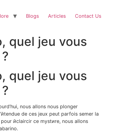
lore
Blogs
Articles
Contact Us
, quel jeu vous
 ?
, quel jeu vous
 ?
urd’hui, nous allons nous plonger
L’йtendue de ces jeux peut parfois semer la
 pour йclaircir ce mystиre, nous allons
abarino.