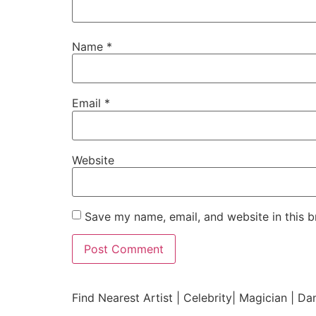
Name
*
Email
*
Website
Save my name, email, and website in this b
Find Nearest Artist | Celebrity| Magician | Da