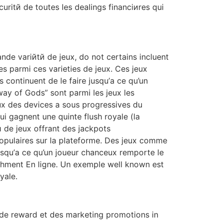
uritй de toutes les dealings financiиres qui
ande variйtй de jeux, do not certains incluent
s parmi ces varieties de jeux. Ces jeux
s continuent de le faire jusqu’а ce qu’un
way of Gods” sont parmi les jeux les
eux des devices а sous progressives du
ui gagnent une quinte flush royale (la
 de jeux offrant des jackpots
populaires sur la plateforme. Des jeux comme
usqu’а ce qu’un joueur chanceux remporte le
shment En ligne. Un exemple well known est
yale.
s de reward et des marketing promotions in