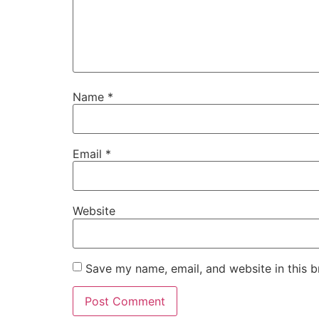
Name
*
Email
*
Website
Save my name, email, and website in this b