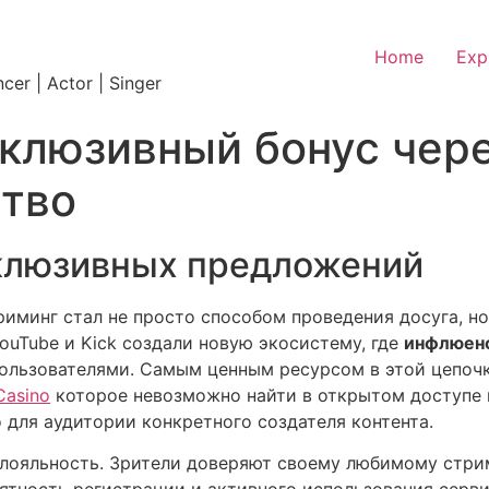
Home
Exp
ncer | Actor | Singer
склюзивный бонус чер
ство
склюзивных предложений
риминг стал не просто способом проведения досуга, 
ouTube и Kick создали новую экосистему, где
инфлюен
льзователями. Самым ценным ресурсом в этой цепочк
 Casino
которое невозможно найти в открытом доступе 
 для аудитории конкретного создателя контента.
 лояльность. Зрители доверяют своему любимому стрим