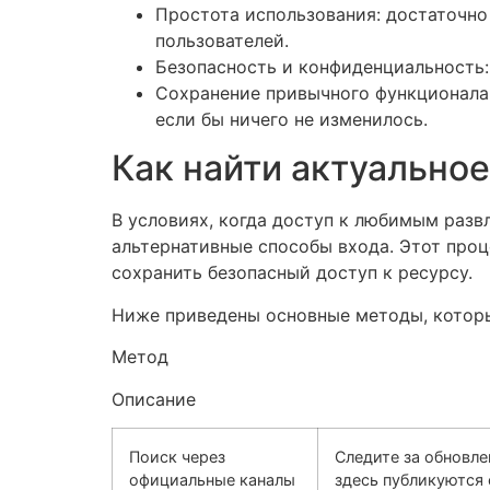
Простота использования: достаточно
пользователей.
Безопасность и конфиденциальность:
Сохранение привычного функционала:
если бы ничего не изменилось.
Как найти актуальное
В условиях, когда доступ к любимым раз
альтернативные способы входа. Этот проц
сохранить безопасный доступ к ресурсу.
Ниже приведены основные методы, которы
Метод
Описание
Поиск через
Следите за обновл
официальные каналы
здесь публикуются 