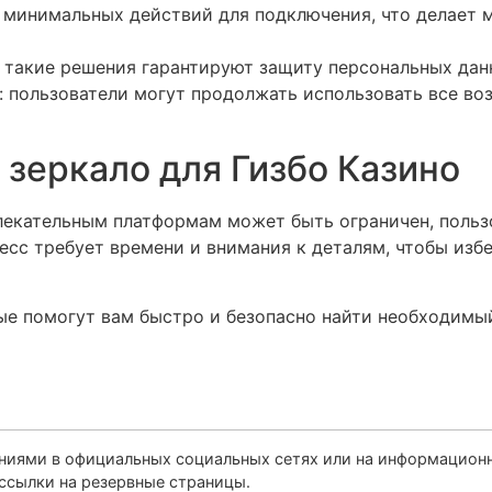
 минимальных действий для подключения, что делает
 такие решения гарантируют защиту персональных да
 пользователи могут продолжать использовать все воз
 зеркало для Гизбо Казино
влекательным платформам может быть ограничен, поль
есс требует времени и внимания к деталям, чтобы из
е помогут вам быстро и безопасно найти необходимый
ениями в официальных социальных сетях или на информационн
ссылки на резервные страницы.