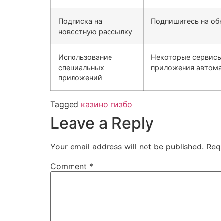
Подписка на
Подпишитесь на об
новостную рассылку
Использование
Некоторые сервисы
специальных
приложения автома
приложений
Tagged
казино гизбо
Leave a Reply
Your email address will not be published.
Req
Comment
*