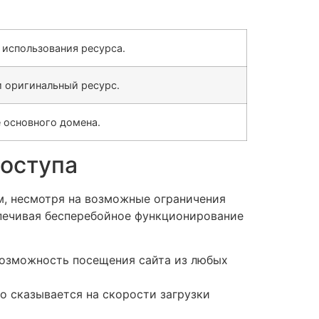
 использования ресурса.
и оригинальный ресурс.
е основного домена.
доступа
м, несмотря на возможные ограничения
спечивая бесперебойное функционирование
возможность посещения сайта из любых
о сказывается на скорости загрузки