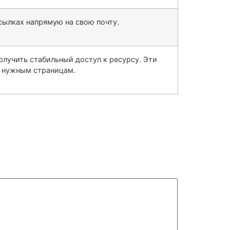
сылках напрямую на свою почту.
лучить стабильный доступ к ресурсу. Эти
к нужным страницам.