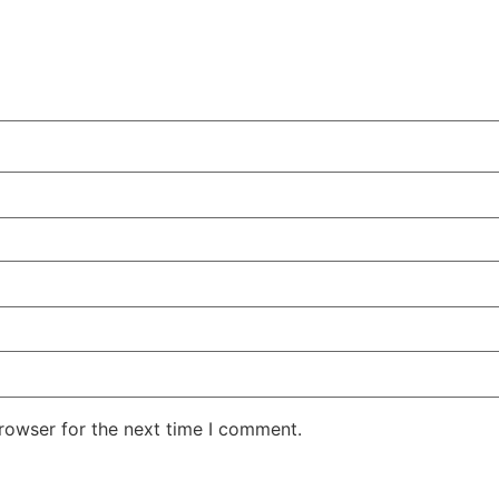
rowser for the next time I comment.