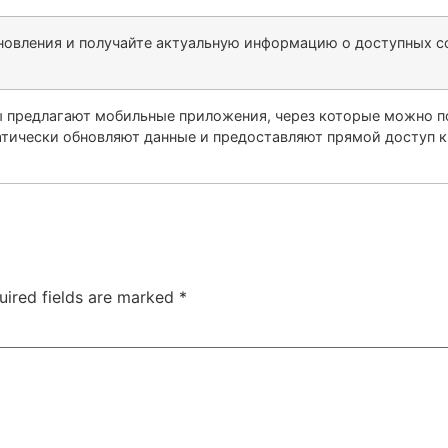
новления и получайте актуальную информацию о доступных с
 предлагают мобильные приложения, через которые можно по
тически обновляют данные и предоставляют прямой доступ 
uired fields are marked
*