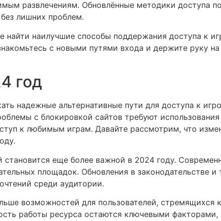
имым развлечениям. Обновлённые методики доступа п
 без лишних проблем.
 найти наилучшие способы поддержания доступа к иг
накомьтесь с новыми путями входа и держите руку на
4 год
кать надежные альтернативные пути для доступа к и
роблемы с блокировкой сайтов требуют использования
доступ к любимым играм. Давайте рассмотрим, что изме
оду.
 становится еще более важной в 2024 году. Современн
ательных площадок. Обновления в законодательстве и
очтений среди аудитории.
льше возможностей для пользователей, стремящихся к
рость работы ресурса остаются ключевыми факторами