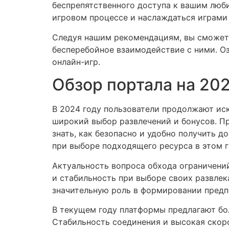
беспрепятственного доступа к вашим люб
игровом процессе и наслаждаться играми
Следуя нашим рекомендациям, вы сможете
бесперебойное взаимодействие с ними. Оз
онлайн-игр.
Обзор портала на 202
В 2024 году пользователи продолжают ис
широкий выбор развлечений и бонусов. П
знать, как безопасно и удобно получить 
при выборе подходящего ресурса в этом г
Актуальность вопроса обхода ограничений
и стабильность при выборе своих развлек
значительную роль в формировании предп
В текущем году платформы предлагают бо
Стабильность соединения и высокая ско