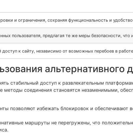
ровки и ограничения, сохраняя функциональность и удобство
нных пользователя, предлагая те же меры безопасности, что 
 доступ к сайту, независимо от возможных перебоев в работ
зования альтернативного 
нять стабильный доступ к развлекательным платформа
ные методы соединения становятся незаменимыми, обе
енты позволяют избежать блокировок и обеспечивают 
рнативные маршруты не перегружены, что положительн
иса.