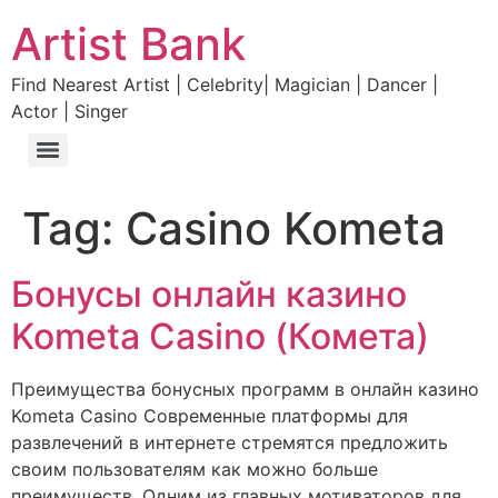
Artist Bank
Find Nearest Artist | Celebrity| Magician | Dancer |
Actor | Singer
Tag:
Casino Kometa
Бонусы онлайн казино
Kometa Casino (Комета)
Преимущества бонусных программ в онлайн казино
Kometa Casino Современные платформы для
развлечений в интернете стремятся предложить
своим пользователям как можно больше
преимуществ. Одним из главных мотиваторов для