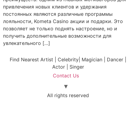
привлечения новых клиентов и удержания
постоянных являются различные программы
лояльности, Kometa Casino акции и подарки. Это
позволяет не только поднять настроение, но и
получить дополнительные возможности для
увлекательного […]
Find Nearest Artist | Celebrity| Magician | Dancer |
Actor | Singer
Contact Us
All rights reserved