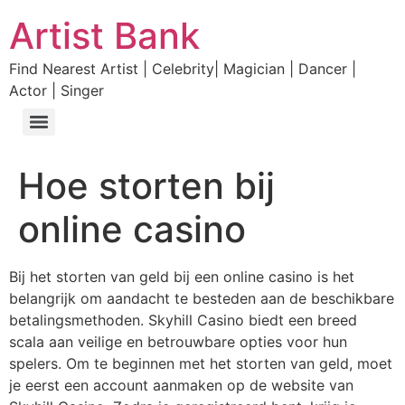
Artist Bank
Find Nearest Artist | Celebrity| Magician | Dancer |
Actor | Singer
Hoe storten bij
online casino
Bij het storten van geld bij een online casino is het
belangrijk om aandacht te besteden aan de beschikbare
betalingsmethoden. Skyhill Casino biedt een breed
scala aan veilige en betrouwbare opties voor hun
spelers. Om te beginnen met het storten van geld, moet
je eerst een account aanmaken op de website van