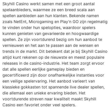
Skyhill Casino werkt samen met een groot aantal
spelaanbieders, waarmee ze een breed scala aan
spellen aanbieden aan hun klanten. Bekende namen
zoals NetEnt, Microgaming en Play’n GO zijn regelmatig
te vinden onder hun spelopties, waardoor spelers
kunnen genieten van gevarieerde en hoogwaardige
spellen. Ze zijn voortdurend bezig om hun aanbod te
vernieuwen en het aan te passen aan de wensen en
trends in de markt. Dit betekent dat je bij Skyhill Casino
altijd kunt rekenen op de nieuwste en meest populaire
releases in de casino-industrie. Het team zorgt ervoor
dat alle spellen eerlijke gameplay bieden en
gecertificeerd zijn door onafhankelijke instanties voor
een veilige spelervaring. Het aanbod varieert van
klassieke gokkasten tot spannende live dealer spellen,
die allemaal een unieke ervaring bieden. Het
voortdurende streven naar kwaliteit maakt Skyhill
Casino een favoriet onder veel spelers.