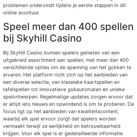
problemen ondervindt tijdens je eerste stappen in dit
online avontuur.
Speel meer dan 400 spellen
bij Skyhill Casino
Bij Skyhill Casino kunnen spelers genieten van een
uitgebreid assortiment aan spellen, met meer dan 400
verschillende opties om de spanning van het gokken te
ervaren. Het platform richt zich op het aanbieden van
een diverse selectie, van klassieke kaartspellen en
tafelspellen tot innovatieve gokautomaten en unieke
spelontwerpen. Regelmatige updates zorgen ervoor dat
er altijd iets nieuws en opwindend is om te proberen. De
focus ligt op het aanbieden van kwaliteitscontent,
waarbij elk spel ervoor zorgt dat spelers worden
vermaakt terwijl ze eerlijkheid en betrouwbaarheid
krijgen. Voor elk spel is er gedetailleerde informatie